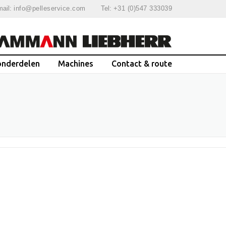
ail:
info@pelleservice.com
Tel:
+31 (0)547 333039
onderdelen
Machines
Contact & route