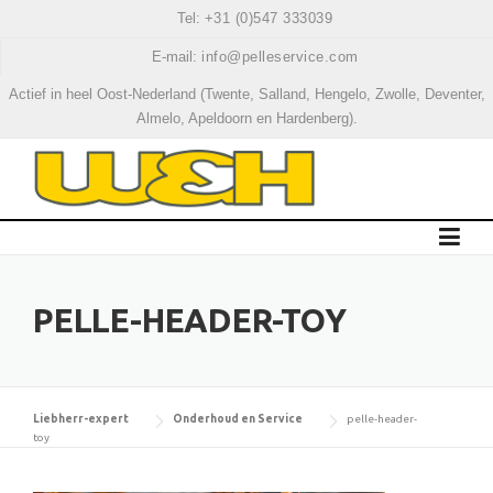
Skip
Tel:
+31 (0)547 333039
to
E-mail:
info@pelleservice.com
content
Actief in heel Oost-Nederland (Twente, Salland, Hengelo, Zwolle, Deventer,
Almelo, Apeldoorn en Hardenberg).
PELLE-HEADER-TOY
Liebherr-expert
Onderhoud en Service
pelle-header-
toy