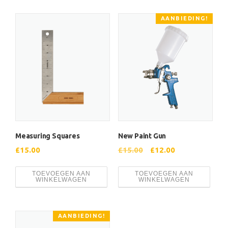
AANBIEDING!
Measuring Squares
New Paint Gun
O
H
£
15.00
£
15.00
£
12.00
o
u
TOEVOEGEN AAN
TOEVOEGEN AAN
r
i
WINKELWAGEN
WINKELWAGEN
s
d
p
i
r
g
AANBIEDING!
o
e